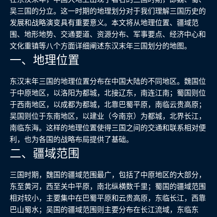
吴三国的分立。这一时期的地理划分对于我们理解三国历史的
发展和战略演变具有重要意义。本文将从地理位置、疆域范
围、地形地势、交通要道、资源分布、军事要点、经济中心和
文化重镇等八个方面详细阐述东汉末年三国划分的地图。
一、地理位置
东汉末年三国的地理位置分布在中国大陆的不同地区。魏国位
于中原地区，以洛阳为都城，北接辽东，南连江南；蜀国则位
于西南地区，以成都为都城，北靠巴蜀平原，南临云贵高原；
吴国则位于东南地区，以建业（今南京）为都城，北界长江，
南临东海。这样的地理位置使得三国之间的交通和联系相对便
利，也为各国的战略布局提供了基础。
二、疆域范围
三国时期，魏国的疆域范围最广，包括了中原地区的大部分，
东至黄河，西至关中平原，南北纵横数千里；蜀国的疆域范围
相对较小，主要集中在巴蜀平原和云贵高原，东临长江，西靠
巴山蜀水；吴国的疆域范围则主要分布在长江流域，东临东